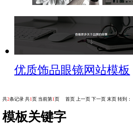
优质饰品眼镜网站模板
共
2
条记录 共
1
页 当前第
1
页
首页
上一页
下一页
末页
转到：
模板关键字