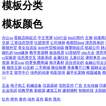
模板分类
模板颜色
办公oa
蛋糕店响应式
中文宽屏
b2b行业
html5简约
文摘
动漫商
交易
工资信息管理
社团管理
公司律师
检察院html
漂亮简单的
眼镜外贸
美女自适应
dede外贸移动端
微擎响应式
纸箱公司
静
婚礼的
html健身
教学资源网
旅游风景
h5营销型
php大全
漂亮
cs实验室
信息类交互
清新系统
金属拉丝
儿童社区
课程单页
p
资源
单页wap
织梦免费商城
海洋素材
适合优化的
金融公司企
格
婚庆主题
h5生鲜
二手商城
微信相册
美食餐厅订餐
园林企业
乐中文
留学中介
绿色的动漫
电影宣传
扁平化宠物
校园咸鱼
商
>>
五金
电子电工
机械设备
仪器器材
安防监控
广告
文化传媒
印
企业培训
幼教早教
新能源
建筑工程
建材物料
智能科技
太阳能
红色
橙色
黄色
绿色
蓝色
紫色
黑色