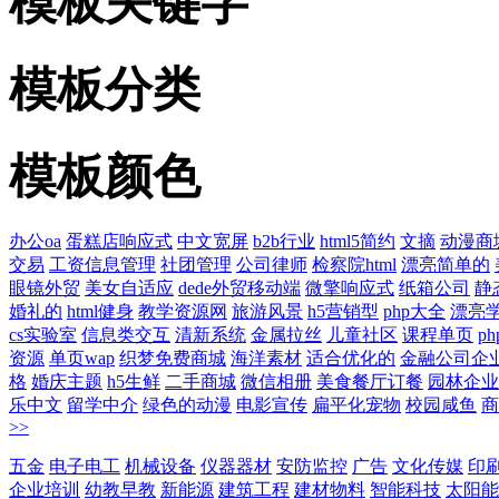
模板关键字
模板分类
模板颜色
办公oa
蛋糕店响应式
中文宽屏
b2b行业
html5简约
文摘
动漫商
交易
工资信息管理
社团管理
公司律师
检察院html
漂亮简单的
眼镜外贸
美女自适应
dede外贸移动端
微擎响应式
纸箱公司
静
婚礼的
html健身
教学资源网
旅游风景
h5营销型
php大全
漂亮
cs实验室
信息类交互
清新系统
金属拉丝
儿童社区
课程单页
p
资源
单页wap
织梦免费商城
海洋素材
适合优化的
金融公司企
格
婚庆主题
h5生鲜
二手商城
微信相册
美食餐厅订餐
园林企业
乐中文
留学中介
绿色的动漫
电影宣传
扁平化宠物
校园咸鱼
商
>>
五金
电子电工
机械设备
仪器器材
安防监控
广告
文化传媒
印
企业培训
幼教早教
新能源
建筑工程
建材物料
智能科技
太阳能