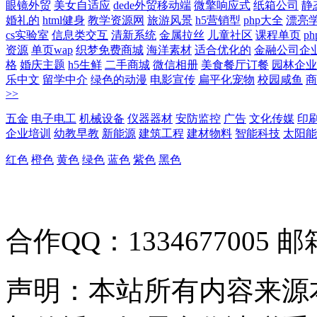
眼镜外贸
美女自适应
dede外贸移动端
微擎响应式
纸箱公司
静
婚礼的
html健身
教学资源网
旅游风景
h5营销型
php大全
漂亮
cs实验室
信息类交互
清新系统
金属拉丝
儿童社区
课程单页
p
资源
单页wap
织梦免费商城
海洋素材
适合优化的
金融公司企
格
婚庆主题
h5生鲜
二手商城
微信相册
美食餐厅订餐
园林企业
乐中文
留学中介
绿色的动漫
电影宣传
扁平化宠物
校园咸鱼
商
>>
五金
电子电工
机械设备
仪器器材
安防监控
广告
文化传媒
印
企业培训
幼教早教
新能源
建筑工程
建材物料
智能科技
太阳能
红色
橙色
黄色
绿色
蓝色
紫色
黑色
合作QQ：1334677005 邮箱
声明：本站所有内容来源