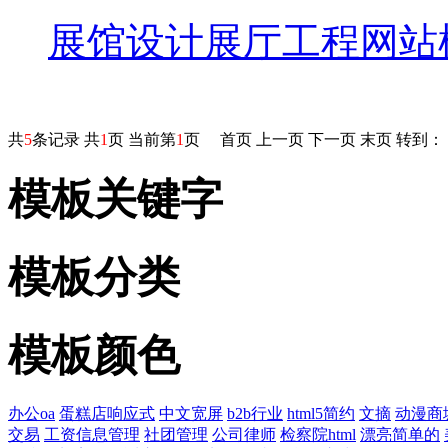
展馆设计展厅工程网站
共
5
条记录 共
1
页 当前第
1
页
首页
上一页
下一页
末页
转到：
模板关键字
模板分类
模板颜色
办公oa
蛋糕店响应式
中文宽屏
b2b行业
html5简约
文摘
动漫商
交易
工资信息管理
社团管理
公司律师
检察院html
漂亮简单的