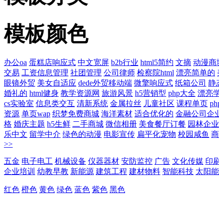
模板颜色
办公oa
蛋糕店响应式
中文宽屏
b2b行业
html5简约
文摘
动漫商
交易
工资信息管理
社团管理
公司律师
检察院html
漂亮简单的
眼镜外贸
美女自适应
dede外贸移动端
微擎响应式
纸箱公司
静
婚礼的
html健身
教学资源网
旅游风景
h5营销型
php大全
漂亮
cs实验室
信息类交互
清新系统
金属拉丝
儿童社区
课程单页
p
资源
单页wap
织梦免费商城
海洋素材
适合优化的
金融公司企
格
婚庆主题
h5生鲜
二手商城
微信相册
美食餐厅订餐
园林企业
乐中文
留学中介
绿色的动漫
电影宣传
扁平化宠物
校园咸鱼
商
>>
五金
电子电工
机械设备
仪器器材
安防监控
广告
文化传媒
印
企业培训
幼教早教
新能源
建筑工程
建材物料
智能科技
太阳能
红色
橙色
黄色
绿色
蓝色
紫色
黑色