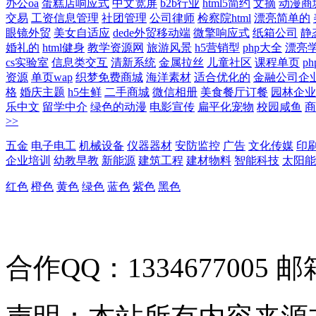
办公oa
蛋糕店响应式
中文宽屏
b2b行业
html5简约
文摘
动漫商
交易
工资信息管理
社团管理
公司律师
检察院html
漂亮简单的
眼镜外贸
美女自适应
dede外贸移动端
微擎响应式
纸箱公司
静
婚礼的
html健身
教学资源网
旅游风景
h5营销型
php大全
漂亮
cs实验室
信息类交互
清新系统
金属拉丝
儿童社区
课程单页
p
资源
单页wap
织梦免费商城
海洋素材
适合优化的
金融公司企
格
婚庆主题
h5生鲜
二手商城
微信相册
美食餐厅订餐
园林企业
乐中文
留学中介
绿色的动漫
电影宣传
扁平化宠物
校园咸鱼
商
>>
五金
电子电工
机械设备
仪器器材
安防监控
广告
文化传媒
印
企业培训
幼教早教
新能源
建筑工程
建材物料
智能科技
太阳能
红色
橙色
黄色
绿色
蓝色
紫色
黑色
合作QQ：1334677005 邮箱