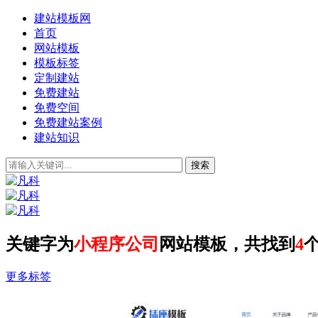
建站模板网
首页
网站模板
模板标签
定制建站
免费建站
免费空间
免费建站案例
建站知识
关键字为
小程序公司
网站模板，共找到
4
更多标签