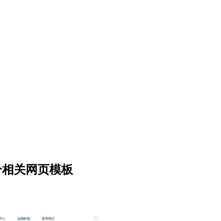
个相关网页模板