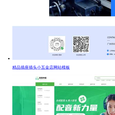
精品插座插头小五金店网站模板