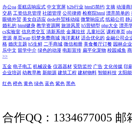
办公oa
蛋糕店响应式
中文宽屏
b2b行业
html5简约
文摘
动漫商
交易
工资信息管理
社团管理
公司律师
检察院html
漂亮简单的
眼镜外贸
美女自适应
dede外贸移动端
微擎响应式
纸箱公司
静
婚礼的
html健身
教学资源网
旅游风景
h5营销型
php大全
漂亮
cs实验室
信息类交互
清新系统
金属拉丝
儿童社区
课程单页
p
资源
单页wap
织梦免费商城
海洋素材
适合优化的
金融公司企
格
婚庆主题
h5生鲜
二手商城
微信相册
美食餐厅订餐
园林企业
乐中文
留学中介
绿色的动漫
电影宣传
扁平化宠物
校园咸鱼
商
>>
五金
电子电工
机械设备
仪器器材
安防监控
广告
文化传媒
印
企业培训
幼教早教
新能源
建筑工程
建材物料
智能科技
太阳能
红色
橙色
黄色
绿色
蓝色
紫色
黑色
合作QQ：1334677005 邮箱